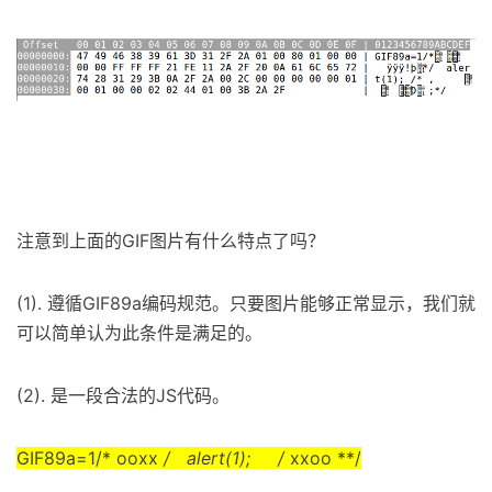
Jasvir
Nagra
注意到上面的GIF图片有什么特点了吗？
(1). 遵循GIF89a编码规范。只要图片能够正常显示，我们就
可以简单认为此条件是满足的。
(2). 是一段合法的JS代码。
GIF89a=1/* ooxx
/ alert(1); /
xxoo **/