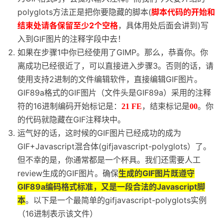
polyglots方法正是把你要隐藏的脚本(
脚本代码的开始和
结束处请各保留至少2个空格
，具体用处后面会讲到)写
入到GIF图片的注释字段中去！
如果在步骤1中你已经使用了GIMP。那么，恭喜你。你
离成功已经很近了，可以直接进入步骤3。否则的话，请
使用支持2进制的文件编辑软件，直接编辑GIF图片。
GIF89a格式的GIF图片（文件头是GIF89a）采用的注释
符的16进制编码开始标记是：
，结束标记是
。你
21 FE
00
的代码就隐藏在GIF注释块中。
运气好的话，这时候的GIF图片已经成功的成为
GIF+Javascript混合体(gifjavascript-polyglots）了。
但不幸的是，你通常都是一个杯具。我们还需要人工
review生成的GIF图片。确保
生成的GIF图片既遵守
GIF89a编码格式标准，又是一段合法的Javascript脚
本
。以下是一个最简单的gifjavascript-polyglots实例
（16进制表示该文件）