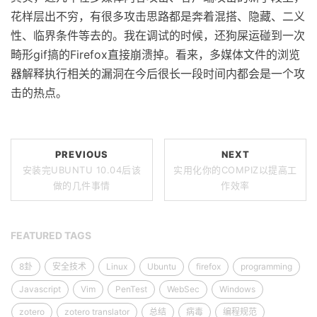
花样层出不穷，有很多攻击思路都是奔着混搭、隐藏、二义
性、临界条件等去的。我在调试的时候，还狗屎运碰到一次
畸形gif搞的Firefox直接崩溃掉。看来，多媒体文件的浏览
器解释执行相关的漏洞在今后很长一段时间内都会是一个攻
击的热点。
PREVIOUS
NEXT
安装完UBUNTU 10.04后该
实用化你的COMPIZ以提高工
做的几件事情
作效率
FEATURED TAGS
8卦
安全技术
Linux
Ubuntu
firefox
programming
Javascript
Vim
PenTest
WebSec
Windows
zotero
zotero translator
总结
病毒
编程规范