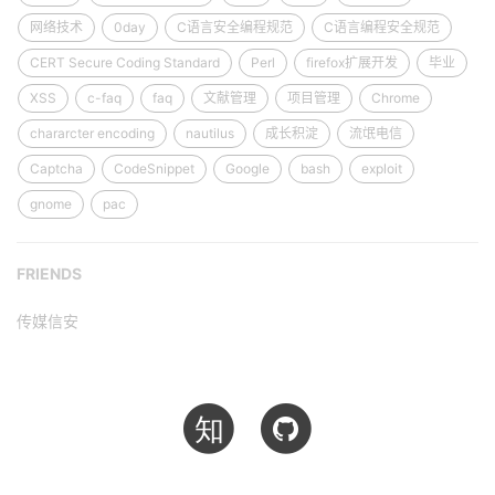
网络技术
0day
C语言安全编程规范
C语言编程安全规范
CERT Secure Coding Standard
Perl
firefox扩展开发
毕业
XSS
c-faq
faq
文献管理
项目管理
Chrome
chararcter encoding
nautilus
成长积淀
流氓电信
Captcha
CodeSnippet
Google
bash
exploit
gnome
pac
FRIENDS
传媒信安
知