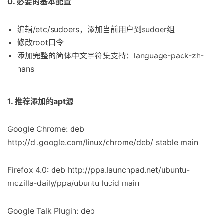
0. 必要的基本配置
编辑/etc/sudoers，添加当前用户到sudoer组
修改root口令
添加完整的简体中文字符集支持：language-pack-zh-
hans
1. 推荐添加的apt源
Google Chrome: deb
http://dl.google.com/linux/chrome/deb/ stable main
Firefox 4.0: deb http://ppa.launchpad.net/ubuntu-
mozilla-daily/ppa/ubuntu lucid main
Google Talk Plugin: deb