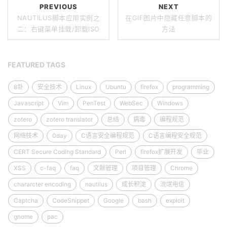
PREVIOUS
NEXT
NAUTILUS脚本应用实例之
在GIF图片中隐藏任意脚本的
二：右键菜单挂载/卸载ISO
方法
FEATURED TAGS
8卦
安全技术
Linux
Ubuntu
firefox
programming
Javascript
Vim
PenTest
WebSec
Windows
zotero
zotero translator
总结
病毒
编程规范
网络技术
0day
C语言安全编程规范
C语言编程安全规范
CERT Secure Coding Standard
Perl
firefox扩展开发
毕业
XSS
c-faq
faq
文献管理
项目管理
Chrome
chararcter encoding
nautilus
成长积淀
流氓电信
Captcha
CodeSnippet
Google
bash
exploit
gnome
pac