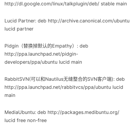
http://dl.google.com/linux/talkplugin/deb/ stable main
Lucid Partner: deb http://archive.canonical.com/ubuntu
lucid partner
Pidgin（替换掉默认的Empathy）: deb
http://ppa.launchpad.net/pidgin-
developers/ppa/ubuntu lucid main
RabbitSVN(可以和Nautilus无缝整合的SVN客户端): deb
http://ppa.launchpad.net/rabbitvcs/ppa/ubuntu lucid
main
MediaUbuntu: deb http://packages.medibuntu.org/
lucid free non-free