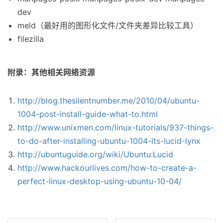
dev
meld（最好用的图形化文件/文件夹差异比较工具）
filezilla
附录：其他相关网络资源
http://blog.thesilentnumber.me/2010/04/ubuntu-
1004-post-install-guide-what-to.html
http://www.unixmen.com/linux-tutorials/937-things-
to-do-after-installing-ubuntu-1004-lts-lucid-lynx
http://ubuntuguide.org/wiki/Ubuntu:Lucid
http://www.hackourlives.com/how-to-create-a-
perfect-linux-desktop-using-ubuntu-10-04/