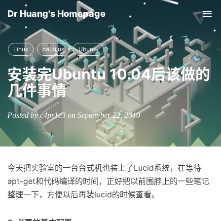
Dr Huang's Homepage
Tog
nav
Linux
nautilus
Ubuntu
安装完Ubuntu 10.04后该做的
几件事情
Posted by c4pr1c3 on September 22, 2010
今天把实验室的一台台式机也装上了Lucid系统，在等待
apt-get和代码编译的时间，正好把以前围脖上的一些笔记
整理一下，方便以后再装lucid的时候查看。