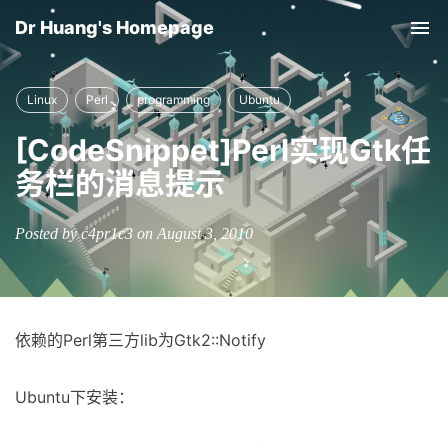
Dr Huang's Homepage
Tog
nav
Linux
Perl
programming
Ubuntu
[CodeSnippet]Perl实现Gtk任
务栏的消息提示
Posted by c4pr1c3 on August 3, 2010
依赖的Perl第三方lib为Gtk2::Notify
Ubuntu下安装：