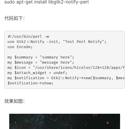
sudo apt-get install libgtk2-notify-perl
代码如下：
#!/usr/bin/perl -w

use Gtk2::Notify -init, "Test Perl Notify";

use Encode;

my $summary = "summary here";

my $message = "message here";

my $icon = "/usr/share/icons/hicolor/128x128/apps/fwb
my $attach_widget = undef;

my $notification = Gtk2::Notify->new($summary, $messa
效果如图：