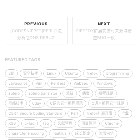
PREVIOUS
NEXT
[CODESNIPPET]PERL抓包
FIREFOX扩展安装时来源域检
分析之DNS DEBUG
查BUG一枚
FEATURED TAGS
8卦
安全技术
Linux
Ubuntu
firefox
programming
Javascript
Vim
PenTest
WebSec
Windows
zotero
zotero translator
总结
病毒
编程规范
网络技术
0day
C语言安全编程规范
C语言编程安全规范
CERT Secure Coding Standard
Perl
firefox扩展开发
毕业
XSS
c-faq
faq
文献管理
项目管理
Chrome
chararcter encoding
nautilus
成长积淀
流氓电信