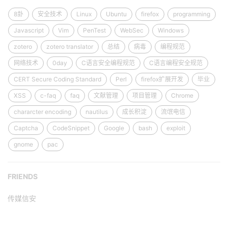
8卦
安全技术
Linux
Ubuntu
firefox
programming
Javascript
Vim
PenTest
WebSec
Windows
zotero
zotero translator
总结
病毒
编程规范
网络技术
0day
C语言安全编程规范
C语言编程安全规范
CERT Secure Coding Standard
Perl
firefox扩展开发
毕业
XSS
c-faq
faq
文献管理
项目管理
Chrome
chararcter encoding
nautilus
成长积淀
流氓电信
Captcha
CodeSnippet
Google
bash
exploit
gnome
pac
FRIENDS
传媒信安