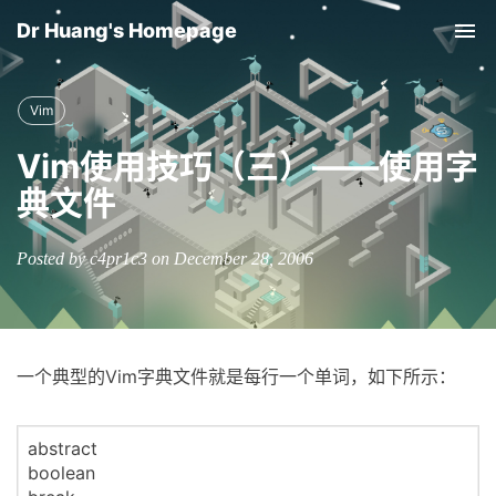
Dr Huang's Homepage
Tog
nav
Vim
Vim使用技巧（三）――使用字
典文件
Posted by c4pr1c3 on December 28, 2006
一个典型的Vim字典文件就是每行一个单词，如下所示：
abstract
boolean