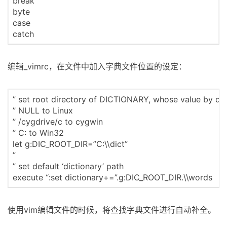
break
byte
case
catch
编辑_vimrc，在文件中加入字典文件位置的设定：
” set root directory of DICTIONARY, whose value by def
” NULL to Linux
” /cygdrive/c to cygwin
” C: to Win32
let g:DIC_ROOT_DIR=”C:\\dict”
”
” set default ‘dictionary’ path
execute “:set dictionary+=”.g:DIC_ROOT_DIR.\\words
使用vim编辑文件的时候，
将查找字典文件进行自动补全。